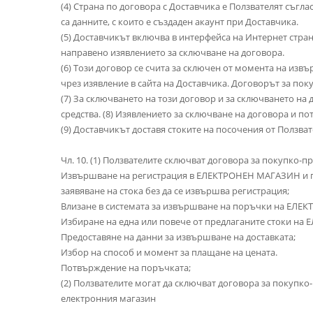
(4) Страна по договора с Доставчика е Ползвателят съгл
са данните, с които е създаден акаунт при Доставчика.
(5) Доставчикът включва в интерфейса на Интернет стра
направено изявлението за сключване на договора.
(6) Този договор се счита за сключен от момента на из
чрез изявление в сайта на Доставчика. Договорът за пок
(7) За сключването на този договор и за сключването н
средства. (8) Изявлението за сключване на договора и п
(9) Доставчикът доставя стоките на посочения от Ползва
Чл. 10. (1) Ползвателите сключват договора за покупко-
Извършване на регистрация в ЕЛЕКТРОНЕН МАГАЗИН и пр
заявяване на стока без да се извършва регистрация;
Влизане в системата за извършване на поръчки на ЕЛЕК
Избиране на една или повече от предлаганите стоки на
Предоставяне на данни за извършване на доставката;
Избор на способ и момент за плащане на цената.
Потвърждение на поръчката;
(2) Ползвателите могат да сключват договора за покупк
електронния магазин