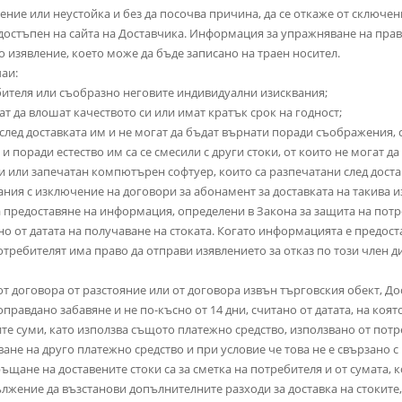
тение или неустойка и без да посочва причина, да се откаже от сключен
 достъпен на сайта на Доставчика. Информация за упражняване на право
 изявление, което може да бъде записано на траен носител.
чаи:
ебителя или съобразно неговите индивидуални изисквания;
гат да влошат качеството си или имат кратък срок на годност;
и след доставката им и не могат да бъдат върнати поради съображения, 
и и поради естество им са се смесили с други стоки, от които не могат д
си или запечатан компютърен софтуер, които са разпечатани след доста
ания с изключение на договори за абонамент за доставката на такива и
а предоставяне на информация, определени в Закона за защита на потр
но от датата на получаване на стоката. Когато информацията е предоста
Потребителят има право да отправи изявлението за отказ по този член
 от договора от разстояние или от договора извън търговския обект, Д
правдано забавяне и не по-късно от 14 дни, считано от датата, на коя
те суми, като използва същото платежно средство, използвано от пот
ане на друго платежно средство и при условие че това не е свързано с
ръщане на доставените стоки са за сметка на потребителя и от сумата,
ължение да възстанови допълнителните разходи за доставка на стоките