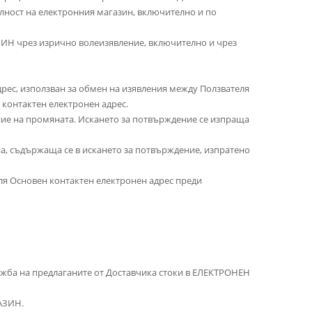
алност на електронния магазин, включително и по
ЗИН чрез изрично волеизявление, включително и чрез
адрес, използван за обмен на изявления между Ползвателя
 контактен електронен адрес.
ние на промяната. Искането за потвърждение се изпраща
ка, съдържаща се в искането за потвърждение, изпратено
ля Основен контактен електронен адрес преди
дажба на предлаганите от Доставчика стоки в ЕЛЕКТРОНЕН
АЗИН.