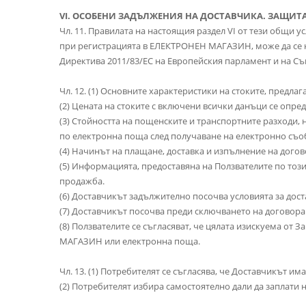
VI. ОСОБЕНИ ЗАДЪЛЖЕНИЯ НА ДОСТАВЧИКА. ЗАЩИТ
Чл. 11. Правилата на настоящия раздел VI от тези общи 
при регистрацията в ЕЛЕКТРОНЕН МАГАЗИН, може да се на
Директива 2011/83/EC на Европейския парламент и на Съв
Чл. 12. (1) Основните характеристики на стоките, предл
(2) Цената на стоките с включени всички данъци се опре
(3) Стойността на пощенските и транспортните разходи, 
по електронна поща след получаване на електронно съ
(4) Начинът на плащане, доставка и изпълнение на догов
(5) Информацията, предоставяна на Ползвателите по този
продажба.
(6) Доставчикът задължително посочва условията за доста
(7) Доставчикът посочва преди сключването на договора
(8) Ползвателите се съгласяват, че цялата изискуема о
МАГАЗИН или електронна поща.
Чл. 13. (1) Потребителят се съгласява, че Доставчикът 
(2) Потребителят избира самостоятелно дали да заплати н