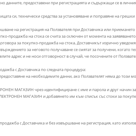
асно данните, предоставени при регистрацията и съдържащи се в лични
ницата си, технически средства за установяване и поправяне на грешк
вършване на регистрация на Ползвателя при Доставчика или приеманет
упко-продажба на стока се счита за сключен от момента на заявяването
а договора за покупко-продажба на стока, Доставчикът изрично уведо
отвърждението за неговото получаване се смятат за получени, когато те
телите адрес и не носи отговорност в случай, че посочените от Ползва
продажба с Доставчика по следната процедура:
едоставяне на необходимите данни, ако Ползвателят няма до този 
ТРОНЕН МАГАЗИН чрез идентифициране с име и парола и друг начин з
 ЕЛЕКТРОНЕН МАГАЗИН и добавянето им към списък със стоки за покупк
о-продажба с Доставчика и без извършване на регистрация, като изпол