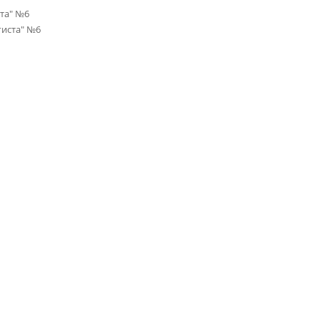
ста" №6
гиста" №6