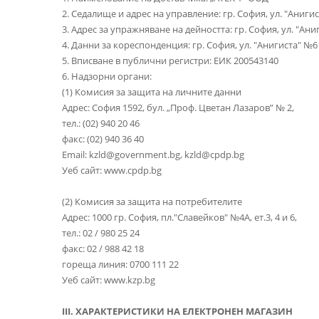
2. Седалище и адрес на управление: гр. София, ул. "Аниги
3. Адрес за упражняване на дейността: гр. София, ул. "Ани
4. Данни за кореспонденция: гр. София, ул. "Анигиста" №6
5. Вписване в публични регистри: ЕИК 200543140
6. Надзорни органи:
(1) Комисия за защита на личните данни
Адрес: София 1592, бул. „Проф. Цветан Лазаров” № 2,
тел.: (02) 940 20 46
факс: (02) 940 36 40
Email: kzld@government.bg, kzld@cpdp.bg
Уеб сайт: www.cpdp.bg
(2) Комисия за защита на потребителите
Адрес: 1000 гр. София, пл."Славейков" №4А, ет.3, 4 и 6,
тел.: 02 / 980 25 24
факс: 02 / 988 42 18
гореща линия: 0700 111 22
Уеб сайт: www.kzp.bg
III. ХАРАКТЕРИСТИКИ НА ЕЛЕКТРОНЕН МАГАЗИН