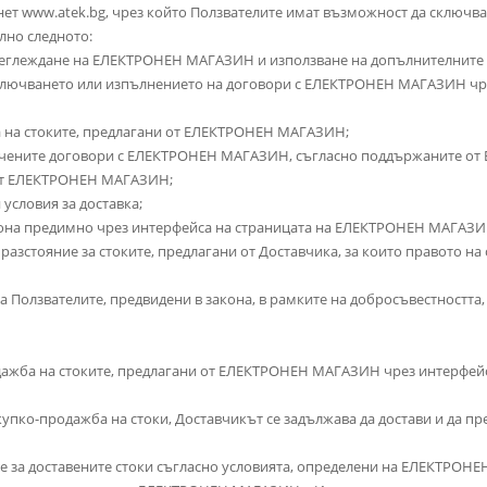
рнет www.atek.bg, чрез който Ползвателите имат възможност да сключв
лно следното:
преглеждане на ЕЛЕКТРОНЕН МАГАЗИН и използване на допълнителните 
 сключването или изпълнението на договори с ЕЛЕКТРОНЕН МАГАЗИН ч
ка на стоките, предлагани от ЕЛЕКТРОНЕН МАГАЗИН;
лючените договори с ЕЛЕКТРОНЕН МАГАЗИН, съгласно поддържаните о
 от ЕЛЕКТРОНЕН МАГАЗИН;
 условия за доставка;
акона предимно чрез интерфейса на страницата на ЕЛЕКТРОНЕН МАГАЗИ
 разстояние за стоките, предлагани от Доставчика, за които правото на
на Ползвателите, предвидени в закона, в рамките на добросъвестността
родажба на стоките, предлагани от ЕЛЕКТРОНЕН МАГАЗИН чрез интерфейс
окупко-продажба на стоки, Доставчикът се задължава да достави и да п
ие за доставените стоки съгласно условията, определени на ЕЛЕКТРО