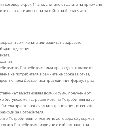
ия договор в срок 14 дни, считано от датата на приемане
то на отказ е достъпна на сайта на Доставчика.
свързани с хигиената или защита на здравето;
а бъдат отделени;
вката;
здания;
ебителите, Потребителят има право да се откаже от
вена на потребителя в рамките на срока за отказ,
 директно пред Доставчика чрез единния формуляр за
оставчикът възстановява всички суми, получени от
то е бил уведомен за решението на Потребителя да се
ребителя при първоначалната трансакция, освен ако
 разходи за Потребителя.
 която Потребителят е платил по договора се удържат
, когато Потребителят изрично е избрал начин на