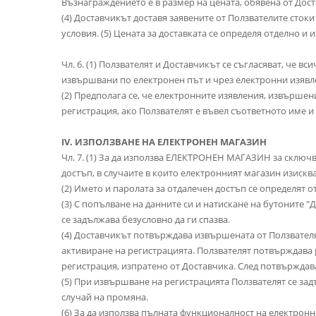
Възнаграждението е в размер на цената, обявена от До
(4) Доставчикът доставя заявените от Ползвателите сток
условия. (5) Цената за доставката се определя отделно и 
Чл. 6. (1) Ползвателят и Доставчикът се съгласяват, че
извършвани по електронен път и чрез електронни изявле
(2) Предполага се, че електронните изявления, извършен
регистрация, ако Ползвателят е въвел съответното име и 
IV. ИЗПОЛЗВАНЕ НА ЕЛЕКТРОНЕН МАГАЗИН
Чл. 7. (1) За да използва ЕЛЕКТРОНЕН МАГАЗИН за сключв
достъп, в случаите в които електронният магазин изискв
(2) Името и паролата за отдалечен достъп се определят о
(3) С попълване на данните си и натискане на бутоните "
се задължава безусловно да ги спазва.
(4) Доставчикът потвърждава извършената от Ползвателя
активиране на регистрацията. Ползвателят потвърждава 
регистрация, изпратено от Доставчика. След потвърждав
(5) При извършване на регистрацията Ползвателят се зад
случай на промяна.
(6) За да използва пълната функционалност на електронн