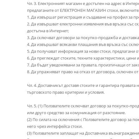
Чл. 3. Електронният магазин е достъпен на адрес в Инте
предлаганите от ЕЛЕКТРОНЕН МАГАЗИН стоки, включите
1. Да извършат регистрация и създаване на профил за 
2. Да извършват електронни изявления във връзка със
достъпна в Интернет;
3. Да сключват договори за покупко-продажба и достав
4. Да извършват всякакви плащания във връзка със ск
5. Да получават информация за нови стоки, предлагани
6. Да преглеждат стоките, техните характеристики, цени и
7. Да бъдат уведомявани за правата, произтичащи от з
8. Да упражняват право на отказ от договора, сключен от
Чл. 4. Доставчикът доставя стоките и гарантира правата 
търговското право критерии и условия.
Чл. 5. (1) Ползвателите сключват договор за покупко-п
или друго средство за комуникация от разстояние.
(2) По силата на сключения с Ползвателите договор за п
него чрез интерфейса стоки.
(3) Ползвателите заплащат на Доставчика възнагражден