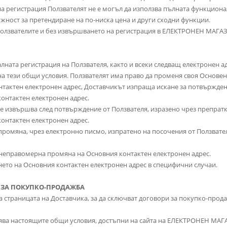
на регистрация Ползвателят не е могъл да използва пълната функцион
ност за претендиране на по-ниска цена и други сходни функции.
 Ползвателите и без извършването на регистрация в ЕЛЕКТРОНЕН МАГА
чалната регистрация на Ползвателя, както и всеки следващ електронен 
на тези общи условия. Ползвателят има право да променя своя Основен
онтактен електронен адрес, Доставчикът изпраща искане за потвържде
контактен електронен адрес.
се извършва след потвърждение от Ползвателя, изразено чрез препрат
контактен електронен адрес.
промяна, чрез електронно писмо, изпратено на посочения от Ползвате
а неправомерна промяна на Основния контактен електронен адрес.
ането на Основния контактен електронен адрес в специфични случаи.
Р ЗА ПОКУПКО-ПРОДАЖБА
на страницата на Доставчика, за да сключват договори за покупко-про
лява настоящите общи условия, достъпни на сайта на ЕЛЕКТРОНЕН МАГ