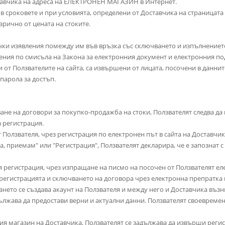
ставчика на адреса на ЕЛЕКТРОНЕН МАГАЗИН в Интернет.
и в сроковете и при условията, определени от Доставчика на страница
изрично от цената на стоките.
 всички изявления помежду им във връзка със сключването и изпълнение
ния по смисъла на Закона за електронния документ и електронния подп
и от Ползвателите на сайта, са извършени от лицата, посочени в данни
парола за достъп.
ане на договори за покупко-продажба на стоки, Ползвателят следва да 
а регистрация.
т Ползвателя, чрез регистрация по електронен път в сайта на Доставчик
Да, приемам" или "Регистрация", Ползвателят декларира, че е запознат 
 регистрация, чрез изпращане на писмо на посочен от Ползвателят ел
регистрацията и сключването на договора чрез електронна препратка 
ането се създава акаунт на Ползвателя и между него и Доставчика въз
ължава да предостави верни и актуални данни. Ползвателят своевремен
ия магазин на Доставчика, Ползвателят се задължава да извърши регис