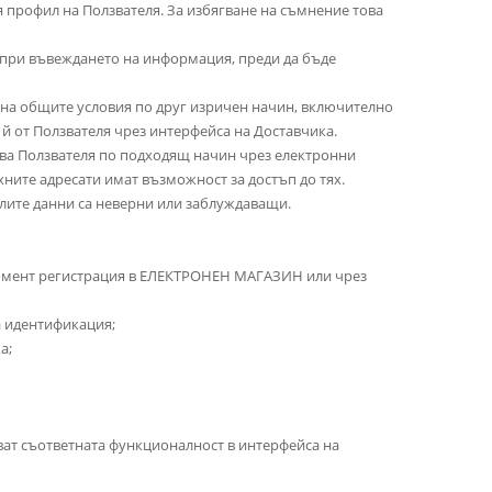
я профил на Ползвателя. За избягване на съмнение това
и при въвеждането на информация, преди да бъде
о на общите условия по друг изричен начин, включително
 й от Ползвателя чрез интерфейса на Доставчика.
мява Ползвателя по подходящ начин чрез електронни
хните адресати имат възможност за достъп до тях.
телите данни са неверни или заблуждаващи.
момент регистрация в ЕЛЕКТРОНЕН МАГАЗИН или чрез
а идентификация;
а;
зват съответната функционалност в интерфейса на