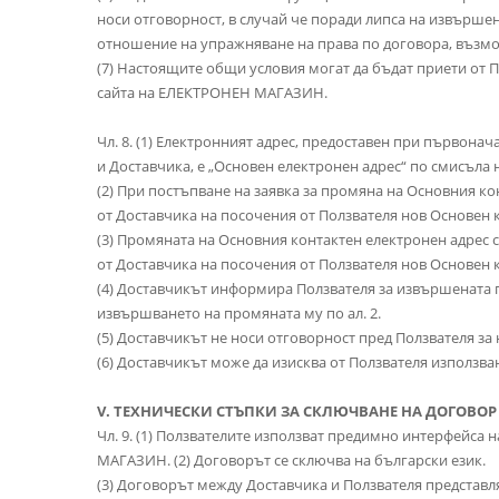
носи отговорност, в случай че поради липса на извърше
отношение на упражняване на права по договора, възмож
(7) Настоящите общи условия могат да бъдат приети от
сайта на ЕЛЕКТРОНЕН МАГАЗИН.
Чл. 8. (1) Електронният адрес, предоставен при първона
и Доставчика, е „Основен електронен адрес“ по смисъла 
(2) При постъпване на заявка за промяна на Основния к
от Доставчика на посочения от Ползвателя нов Основен 
(3) Промяната на Основния контактен електронен адрес 
от Доставчика на посочения от Ползвателя нов Основен 
(4) Доставчикът информира Ползвателя за извършената 
извършването на промяната му по ал. 2.
(5) Доставчикът не носи отговорност пред Ползвателя з
(6) Доставчикът може да изисква от Ползвателя използв
V. ТЕХНИЧЕСКИ СТЪПКИ ЗА СКЛЮЧВАНЕ НА ДОГОВО
Чл. 9. (1) Ползвателите използват предимно интерфейса 
МАГАЗИН. (2) Договорът се сключва на български език.
(3) Договорът между Доставчика и Ползвателя представ