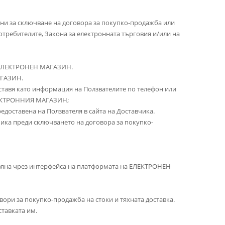
чени за сключване на договора за покупко-продажба или
отребителите, Закона за електронната търговия и/или на
на ЕЛЕКТРОНЕН МАГАЗИН.
АГАЗИН.
оставя като информация на Ползвателите по телефон или
ЕЛЕКТРОННИЯ МАГАЗИН;
едоставена на Ползвателя в сайта на Доставчика.
чика преди сключването на договора за покупко-
тавяна чрез интерфейса на платформата на ЕЛЕКТРОНЕН
вори за покупко-продажба на стоки и тяхната доставка.
ставката им.