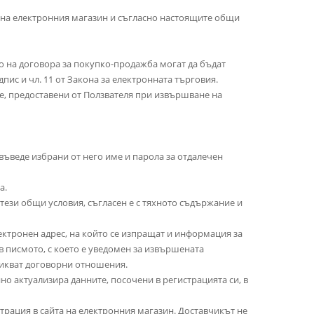
та на електронния магазин и съгласно настоящите общи
то на договора за покупко-продажба могат да бъдат
ис и чл. 11 от Закона за електронната търговия.
те, предоставени от Ползвателя при извършване на
въведе избрани от него име и парола за отдалечен
а.
с тези общи условия, съгласен е с тяхното съдържание и
ектронен адрес, на който се изпращат и информация за
в писмото, с което е уведомен за извършената
никват договорни отношения.
но актуализира данните, посочени в регистрацията си, в
трация в сайта на електронния магазин. Доставчикът не