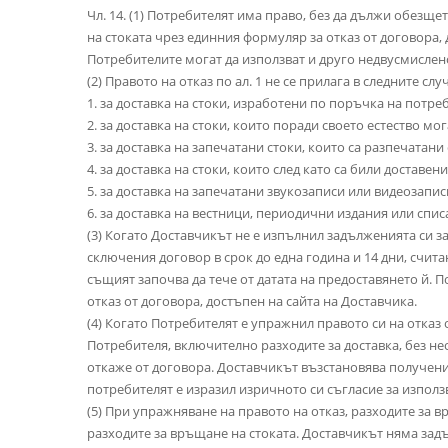
Чл. 14. (1) Потребителят има право, без да дължи обезще
на стоката чрез единния формуляр за отказ от договора,
Потребителите могат да използват и друго недвусмислено
(2) Правото на отказ по ал. 1 не се прилага в следните слу
1. за доставка на стоки, изработени по поръчка на потр
2. за доставка на стоки, които поради своето естество мо
3. за доставка на запечатани стоки, които са разпечатан
4. за доставка на стоки, които след като са били доставен
5. за доставка на запечатани звукозаписи или видеозапи
6. за доставка на вестници, периодични издания или спис
(3) Когато Доставчикът не e изпълнил задълженията си з
сключения договор в срок до една година и 14 дни, счита
същият започва да тече от датата на предоставянето й. 
отказ от договора, достъпен на сайта на Доставчика.
(4) Когато Потребителят е упражнил правото си на отказ
Потребителя, включително разходите за доставка, без нео
откаже от договора. Доставчикът възстановява получени
потребителят е изразил изричното си съгласие за използв
(5) При упражняване на правото на отказ, разходите за в
разходите за връщане на стоката. Доставчикът няма зад