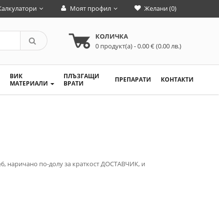
Калкулатори
Моят профил
Желани (0)
КОЛИЧКА
0
продукт(а)
- 0.00 € (0.00 лв.)
ВИК
ПЛЪЗГАЩИ
ПРЕПАРАТИ
КОНТАКТИ
МАТЕРИАЛИ
ВРАТИ
№6, наричано по-долу за краткост ДОСТАВЧИК, и