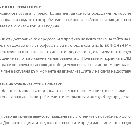
А НА ПОТРЕБИТЕЛИТЕ
условия се прилагат спрямо Ползватели, за които според данните, посо
прави извод, че са потребители по смисъла на Закона за защита на п
ета от 25 октомври 2011 година.
агани от Доставчика са определени в профила на всяка стока на сайта 
деля от Доставчика в профила на всяка стока в сайта на ЕЛЕКТРОНЕН М
невключени в цената на стоките, се определят от Доставчика и се пред
общение за потвърждение на направената от Ползвателя поръчка в 
ора се определя в настоящите общи условия, както и информацията, пр
 член е актуална към момента на визуализацията й на сайта на Достав
вка на отделните стоки в сайта си.
 общата стойност на поръчката за всички съдържащи се в нея стоки.
т Закона за защита на потребителите информация може да бъде предос
има право да приема авансово плащане за сключените с потребителя дого
а Доставчика цената за доставка на стоките преди или в момента на до