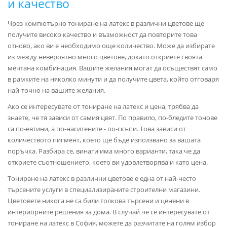
и качество
Чрез компютърно тониране на латекс в различни цветове ще
получите високо качество и възможност да повторите това
отново, ако ви е необходимо още количество. Може да избирате
из между невероятно много цветове, докато откриете своята
мечтана комбинация. Вашите желания могат да осъществят само
в рамките на няколко минути и да получите цвета, който отговаря
най-точно на вашите желания.
Ако се интересувате от тониране на латекс и цена, трябва да
знаете, че тя зависи от самия цвят. По правило, по-бледите тонове
са по-евтини, а по-наситените - по-скъпи. Това зависи от
количеството пигмент, което ще бъде използвано за вашата
поръчка. Разбира се, винаги има много варианти, така че да
откриете съотношението, което ви удовлетворява и като цена.
Тониране на латекс в различни цветове е една от най-често
търсените услуги в специализираните строителни магазини.
Цветовете никога не са били толкова търсени и ценени в
интериорните решения за дома. В случай че се интересувате от
тониране на латекс в София, можете да разчитате на голям избор