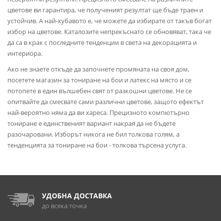
цветове ви гарантира, че полученият резултат ще бъде траен и
устойчив. А най-хубавото е, че можете да избирате от такъв богат
избор на цветове. Каталозите непрекъснато се обновяват, така че
да са в крак с последните тенденции в света на декорацията и
интериора.
Ако не знаете откъде да започнете промяната на своя дом,
посетете магазин за тониране на бои и латекс на място и се
потопете в един вълшебен свят от разкошни цветове. Не се
опитвайте да смесвате сами различни цветове, защото ефектът
най-вероятно няма да ви хареса. Прецизното компютърно
тониране е единственият вариант накрая да не бъдете
разочаровани. Изборът никога не бил толкова голям, а
тенденцията за тониране на бои - толкова търсена услуга.
УДОБНА ДОСТАВКА
до всяка точка