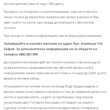
богата цветова гама от над 1 500 цвята.
Процесът на тониране е компютъризиран, така че в няколко
лесни стъпки да имате боя, мазилка или латекс в желан от Вас
цвят, който по-късно при нужда да повторите с абсолютна
точност.
При нужда от повече информация, сме на Ваше разположение!
Заповядайте в нашият магазин на адрес бул. Илиянци 119,
София. За допълнителна информация ни се обадете на
телефон 0882 881 999.
Да откриете мечтания цвят за стените на всяка стая може да се
окаже истинско предизвикателство. Вечният въпрос кой е
съвършеният нюанс измъчва много хора и ги кара да губят дълго
време в неговия избор.
Откриването на точния нюанс може да бъде трудна задача, а
всички знаем колко важно е за всеки от нас да превърне дома си в
уютно и красиво място, където се прибираме след тежкия
уморителен ден. Готовите бои рядко отговарят на нашето
търсене, в което може да ни помогне единствено тонирането