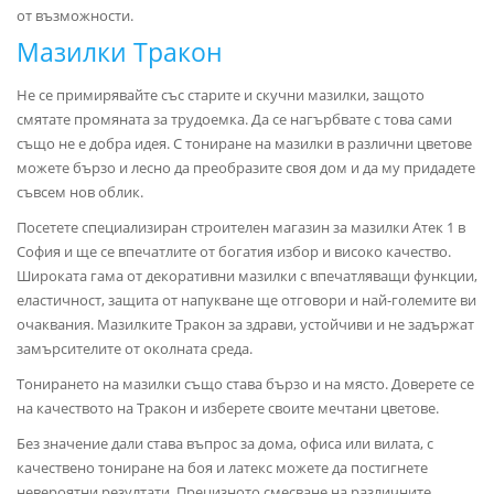
от възможности.
Мазилки Тракон
Не се примирявайте със старите и скучни мазилки, защото
смятате промяната за трудоемка. Да се нагърбвате с това сами
също не е добра идея. С тониране на мазилки в различни цветове
можете бързо и лесно да преобразите своя дом и да му придадете
съвсем нов облик.
Посетете специализиран строителен магазин за мазилки Атек 1 в
София и ще се впечатлите от богатия избор и високо качество.
Широката гама от декоративни мазилки с впечатляващи функции,
еластичност, защита от напукване ще отговори и най-големите ви
очаквания. Мазилките Тракон за здрави, устойчиви и не задържат
замърсителите от околната среда.
Тонирането на мазилки също става бързо и на място. Доверете се
на качеството на Тракон и изберете своите мечтани цветове.
Без значение дали става въпрос за дома, офиса или вилата, с
качествено тониране на боя и латекс можете да постигнете
невероятни резултати. Прецизното смесване на различните