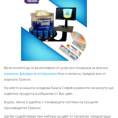
Вече можете да се възползвате от услугата тониране за всички
мазилки
,
фасадни
и
интериорни
бои и латекси, предлагани от
марката Тракон.
На място в нашата складова база в София в рамките на минути ще
оцветим продукта в избрания от Вас цвят.
Бързо, лесно и удобно с тониращата система на гръцкия
производител Тракон!
Ще Ви съдействаме при избора на цвят от каталози, предлагащи