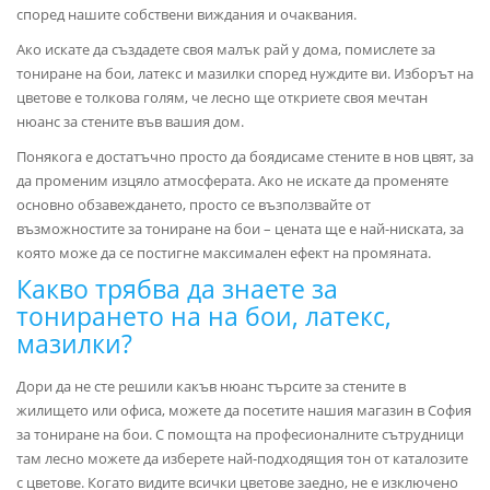
според нашите собствени виждания и очаквания.
Ако искате да създадете своя малък рай у дома, помислете за
тониране на бои, латекс и мазилки според нуждите ви. Изборът на
цветове е толкова голям, че лесно ще откриете своя мечтан
нюанс за стените във вашия дом.
Понякога е достатъчно просто да боядисаме стените в нов цвят, за
да променим изцяло атмосферата. Ако не искате да променяте
основно обзавеждането, просто се възползвайте от
възможностите за тониране на бои – цената ще е най-ниската, за
която може да се постигне максимален ефект на промяната.
Какво трябва да знаете за
тонирането на на бои, латекс,
мазилки?
Дори да не сте решили какъв нюанс търсите за стените в
жилището или офиса, можете да посетите нашия магазин в София
за тониране на бои. С помощта на професионалните сътрудници
там лесно можете да изберете най-подходящия тон от каталозите
с цветове. Когато видите всички цветове заедно, не е изключено