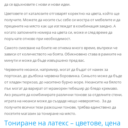
да се вдъхновите с нови и нови идеи.
Цветовете от каталозите отговарят коректно на цвета, който ще
получите. Можете да носите със себе си мостра от мебелите и да
прецените на място как ще изглеждат в комбинация заедно. А
когато запомните номера на цвета си, може и след време да
поръчате отново при необходимост.
Самото смесване на боите не отнема много време, въпреки че
зависи от количеството на боята. Обикновено става в рамките на
минути и може да бъде извършено пред вас.
Червените нюанси, например, могат да бъдат от намек за
портокал, до дълбока червена боровинка. Синьото може да бъде
от хладен тюркоаз, до наситено бурно море. Нюансите на бялото
пък могат да варират от мраморен тебешир до бледо кремаво.
Ако решите да комбинирате различни тонове за отделните стени,
играта на нюанси може да създаде нещо невероятно. За да
получите всички тези разкошни тонове, трябва единствено да
посетите магазин за тониране на място.
Тониране на латекс – цветове, цена