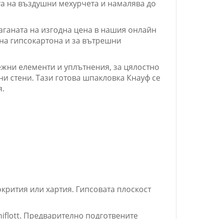
а на въздушни мехурчета и намалява до
аганата на изгодна цена в нашия онлайн
на гипсокартона и за вътрешни
пежни елементи и уплътнения, за цялостно
и стени. Тази готова шпакловка Кнауф се
я.
крития или хартия. Гипсовата плоскост
iflott. Предварително подготвените