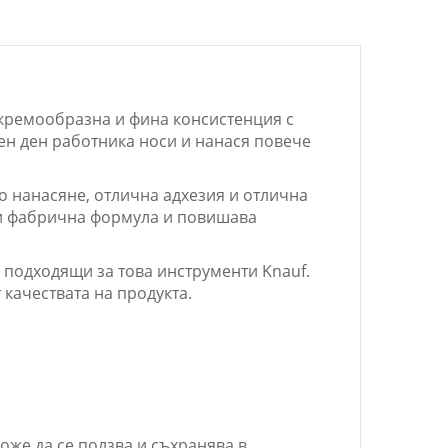
с кремообразна и фина консистенция с
ен ден работника носи и нанася повече
о нанасяне, отлична адхезия и отлична
си фабрична формула и повишава
 подходящи за това инструменти Knauf.
 качествата на продукта.
оже да се ползва и съхранява в