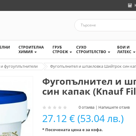
ТЕЛНИ
СТРОИТЕЛНА
ГРУБ
СУХО
БОИ И
ХИМИЯ
СТРОЕЖ
СТРОИТЕЛСТВО
ЛАТЕКС
и фугоуплътнители
Фугопълнител и шпакловка Шийтрок син капак 
Фугопълнител и ш
син капак (Knauf Fill
0 отзива
|
Напишете отзив
27.12 € (53.04 лв.)
* Посочената цена е за кофа.