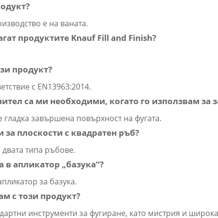
родукт?
оизводство е на ваната.
ат продуктите Knauf Fill and Finish?
този продукт?
тветствие с EN13963:2014.
нител са ми необходими, когато го използвам за 
не гладка завършена повърхност на фугата.
и за плоскости с квадратен ръб?
а двата типа ръбове.
а в апликатор „базука“?
 апликатор за базука.
ам с този продукт?
андартни инструменти за фугиране, като мистрия и широк