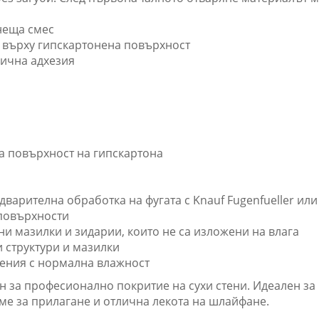
неща смес
 върху гипскартонена повърхност
лична адхезия
ла повърхност на гипскартона
варителна обработка на фугата с Knauf Fugenfueller или 
повърхности
и мазилки и зидарии, които не са изложени на влага
 структури и мазилки
ения с нормална влажност
иран за професионално покритие на сухи стени. Идеален з
еме за прилагане и отлична лекота на шлайфане.