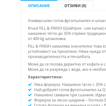
ОПИСАНИЕ
ОТЗИВИ (0)
Универсален готов фугопълнител и шпак
Knauf FILL & FINISH (Шийтрок - син капа
намалено тегло до 35% спрямо традицион
от 400 kg шпакловка.
FILL & FINISH намалява значително това 
устойчивост на пукнатини. Няма нужда 
производителността и печалбата.
Може да се ползва директно от кофата и
Може да се разрежда с вода, ако е необх
Характеристики:
Лека формула. Намалено тегло с 35% 
Най-добрият готов фугопълнител за Q1
Намалено свиване при съхнене. Идеал
Формула за лесно шкурене – Formula 
Готова формула на винилна основа – 