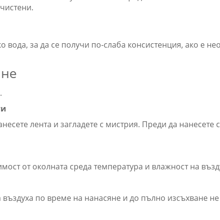
зчистени.
о вода, за да се получи по-слаба консистенция, ако е н
ане
.
ти
нанесете лента и загладете с мистрия. Преди да нанесет
мост от околната среда температура и влажност на възд
 въздуха по време на нанасяне и до пълно изсъхване не 