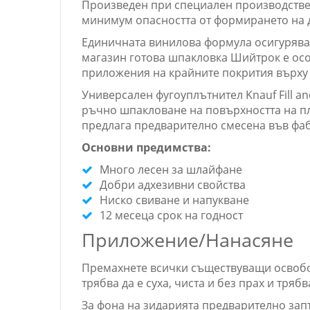
Произведен при специален производствен
минимум опасността от формирането на 
Единичната винилова формула осигурява 
магазин готова шпакловка Шийтрок е ос
приложения на крайните покрития върху
Универсален фугоуплътнител Knauf Fill an
ръчно шпакловане на повърхността на пло
предлага предварително смесена във фаб
Основни предимства:
Много лесен за шлайфане
Добри адхезивни свойства
Ниско свиване и напукване
12 месеца срок на годност
Приложение/Нанасяне
Премахнете всички съществуващи освобож
трябва да е суха, чиста и без прах и тря
За фона на зидарията предварително запъ