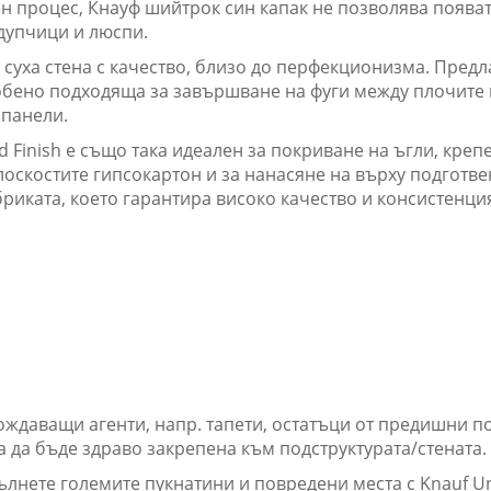
 процес, Кнауф шийтрок син капак не позволява появат
дупчици и люспи.
суха стена с качество, близо до перфекционизма. Предл
обено подходяща за завършване на фуги между плочите 
 панели.
d Finish е също така идеален за покриване на ъгли, кре
скостите гипсокартон и за нанасяне на върху подготвен
риката, което гарантира високо качество и консистенци
даващи агенти, напр. тапети, остатъци от предишни по
бва да бъде здраво закрепена към подструктурата/стената.
лнете големите пукнатини и повредени места с Knauf Un