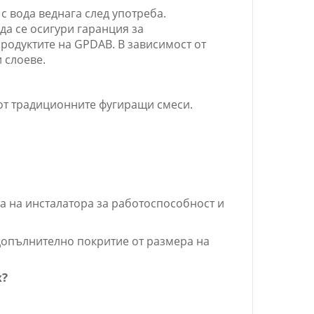
 с вода веднага след употреба.
да се осигури гаранция за
родуктите на GPDAВ. В зависимост от
 слоеве.
е от традиционните фугиращи смеси.
ята на инсталатора за работоспособност и
ва допълнително покритие от размера на
х?