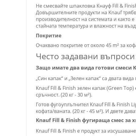
Не смесвайте шпакловка Кнауф Fill & Fini
Довършителните продукти на Knauf трябва
производителност на системата и както е
стайната температура и влажност на възд
Покритие
Очаквано покритие от около 45 m² за кофа
Често задавани въпроси
Защо имате два вида готови смеси Kna
„Син капак“ и „Зелен капак“ са двата ви
Knauf Fill & Finish зелен капак (Green T
сръчност. (20 кг - 30 м²).
Готов фугоуплътнител Knauf Fill & Finish 
кофата/ваната. (20 кг - 45 м²). И двете да
Knauf Fill & Finish фугираща смес 
Knauf Fill & Finish е продукт за изсушаване