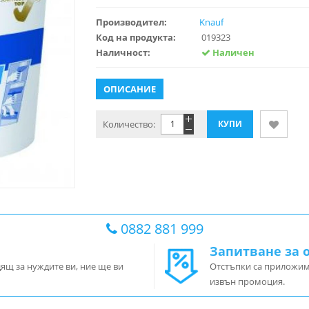
Производител:
Knauf
Код на продукта:
019323
Наличност:
Наличен
ОПИСАНИЕ
Количество:
0882 881 999
Запитване за 
дящ за нуждите ви, ние ще ви
Отстъпки са приложим
извън промоция.