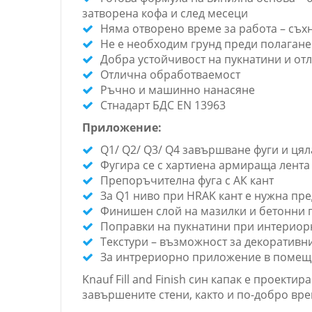
затворена кофа и след месеци
Няма отворено време за работа – съх
Не е необходим грунд преди полагане
Добра устойчивост на пукнатини и от
Отлична обработваемост
Ръчно и машинно нанасяне
Стнадарт БДС EN 13963
Приложение:
Q1/ Q2/ Q3/ Q4 завършване фуги и ця
Фугира се с хартиена армираща лента
Препоръчителна фуга с АК кант
За Q1 ниво при HRAK кант е нужна пред
Финишен слой на мазилки и бетонни 
Поправки на пукнатини при интериорн
Текстури – възможност за декоративни
За интрериорно приложение в помещ
Knauf Fill and Finish син капак е проект
завършените стени, както и по-добро вр