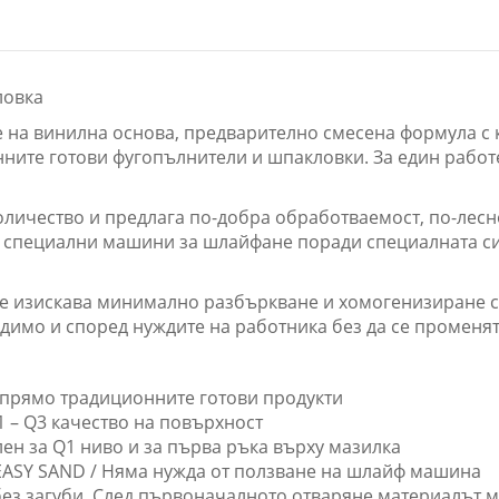
ловка
к) е на винилна основа, предварително смесена формула 
ните готови фугопълнители и шпакловки. За един работ
количество и предлага по-добра обработваемост, по-лесн
от специални машини за шлайфане поради специалната 
 се изискава минимално разбъркване и хомогенизиране с
одимо и според нуждите на работника без да се променят
спрямо традиционните готови продукти
 – Q3 качество на повърхност
ен за Q1 ниво и за първа ръка върху мазилка
EASY SAND / Няма нужда от ползване на шлайф машина
без загуби. След първоначалното отваряне материалът м