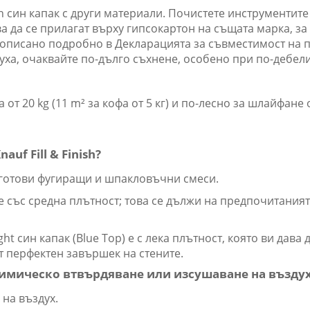
sh син капак с други материали. Почистете инструментите
 да се прилагат върху гипсокартон на същата марка, за 
 описано подробно в Декларацията за съвместимост на п
уха, очаквайте по-дълго съхнене, особено при по-дебели
 от 20 kg (11 m² за кофа от 5 кг) и по-лесно за шлайфан
uf Fill & Finish?
да готови фугиращи и шпакловъчни смеси.
op) е със средна плътност; това се дължи на предпочитани
Light син капак (Blue Top) е с лека плътност, която ви да
ват перфектен завършек на стените.
за химическо втвърдяване или изсушаване на възду
 на въздух.