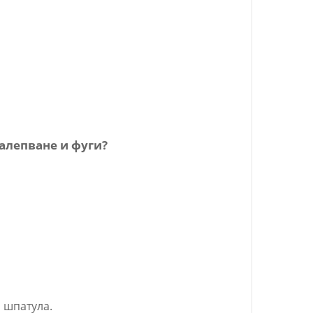
залепване и фуги?
а шпатула.